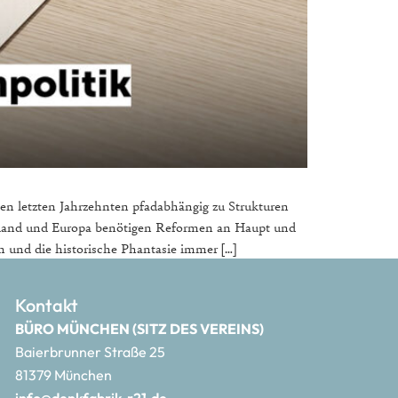
den letzten Jahrzehnten pfadabhängig zu Strukturen
schland und Europa benötigen Reformen an Haupt und
en und die historische Phantasie immer […]
Kontakt
BÜRO MÜNCHEN (SITZ DES VEREINS)
Baierbrunner Straße 25
81379 München