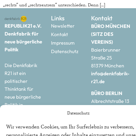
„rechts“ und „rechtsextrem“ unterschieden. Denn […]
Links
Kontakt
REPUBLIK21 e.V.
Newsletter
BÜRO MÜNCHEN
Denkfabrik für
(SITZ DES
Kontakt
neue bürgerliche
VEREINS)
Impressum
Politik
Baierbrunner
Datenschutz
Straße 25
Die Denkfabrik
81379 München
R21 ist ein
info@denkfabrik-
politischer
r21.de
Thinktank für
BÜRO BERLIN
neue bürgerliche
Albrechtstraße 13
Politik in
10117 Berlin
Deutschland und
Datenschutz
hauptstadtbuero@de
Europa.
r21.de
Wir verwenden Cookies, um Ihr Surferlebnis zu verbessern,
personalisierte Anzeigen oder Inhalte einzusetzen und uns