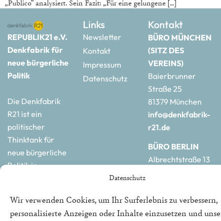
„Publico“ analysiert. Sein Fazit: „Für eine gelungene […]
Links
Kontakt
REPUBLIK21 e.V.
Newsletter
BÜRO MÜNCHEN
Denkfabrik für
(SITZ DES
Kontakt
neue bürgerliche
VEREINS)
Impressum
Politik
Baierbrunner
Datenschutz
Straße 25
Die Denkfabrik
81379 München
R21 ist ein
info@denkfabrik-
politischer
r21.de
Thinktank für
BÜRO BERLIN
neue bürgerliche
Albrechtstraße 13
Politik in
10117 Berlin
Datenschutz
Deutschland und
hauptstadtbuero@de
Europa.
r21.de
Wir verwenden Cookies, um Ihr Surferlebnis zu verbessern,
personalisierte Anzeigen oder Inhalte einzusetzen und uns