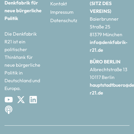
Denkfabrik für
(SITZ DES
Kontakt
neue bürgerliche
VEREINS)
Impressum
Politik
Baierbrunner
Datenschutz
Straße 25
Die Denkfabrik
81379 München
R21 ist ein
info@denkfabrik-
politischer
r21.de
Thinktank für
BÜRO BERLIN
neue bürgerliche
Albrechtstraße 13
Politik in
10117 Berlin
Deutschland und
hauptstadtbuero@de
Europa.
r21.de