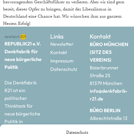
hervorragenden Geschäftsführer zu verlieren. Aber wir sind gern
bereit, dieses Opfer zu bringen, damit der Liberalismus in
Deutschland eine Chance hat. Wir wünschen ihm aus ganzem
Herzen Erfolg!
Links
Kontakt
REPUBLIK21 e.V.
Newsletter
BÜRO MÜNCHEN
Denkfabrik für
(SITZ DES
Kontakt
neue bürgerliche
VEREINS)
Impressum
Politik
Baierbrunner
Datenschutz
Straße 25
Die Denkfabrik
81379 München
R21 ist ein
info@denkfabrik-
politischer
r21.de
Thinktank für
BÜRO BERLIN
neue bürgerliche
Albrechtstraße 13
Politik in
10117 Berlin
Deutschland und
Datenschutz
hauptstadtbuero@de