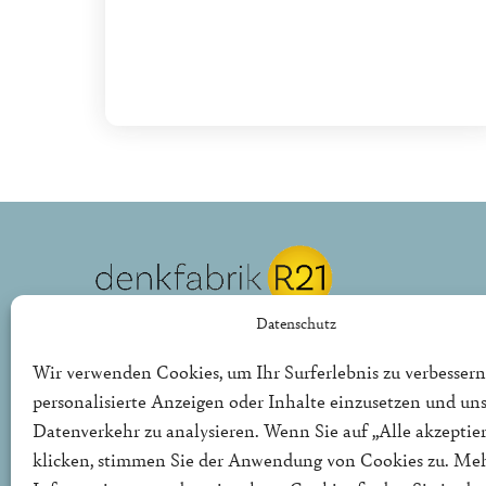
Datenschutz
REPUBLIK21 e.V.
Denkfabrik für neue bürgerliche Politik
Wir verwenden Cookies, um Ihr Surferlebnis zu verbessern
personalisierte Anzeigen oder Inhalte einzusetzen und un
Die Denkfabrik R21 ist ein politischer Thinktank für
Datenverkehr zu analysieren. Wenn Sie auf „Alle akzeptie
in Deutschland und Europa.
klicken, stimmen Sie der Anwendung von Cookies zu. Me