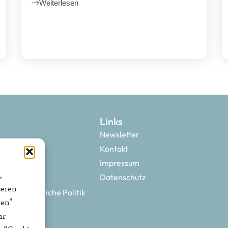
Weiterlesen
Links
Newsletter
Kontakt
Impressum
,
Datenschutz
seren
 neue bürgerliche Politik
ren"
hr