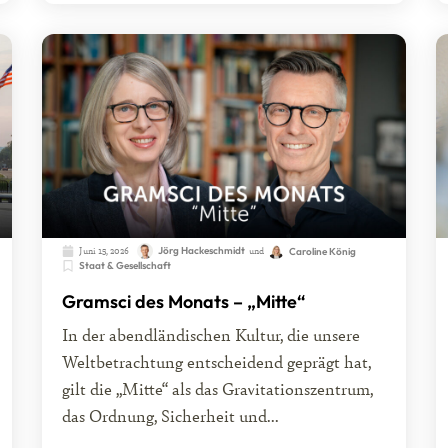
Juni 15, 2026
Jörg Hackeschmidt
und
Caroline König
Staat & Gesellschaft
Gramsci des Monats – „Mitte“
In der abendländischen Kultur, die unsere
Weltbetrachtung entscheidend geprägt hat,
gilt die „Mitte“ als das Gravitationszentrum,
das Ordnung, Sicherheit und...