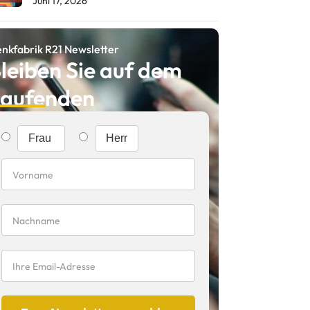
Juni 17, 2026
nkfabrik R21 Newsletter
leiben Sie auf dem
aufenden
Frau
Herr