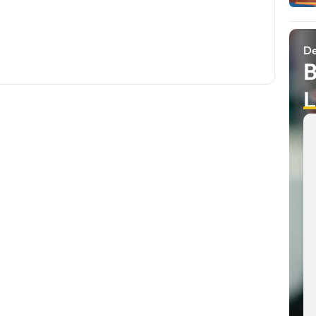
De
B
L