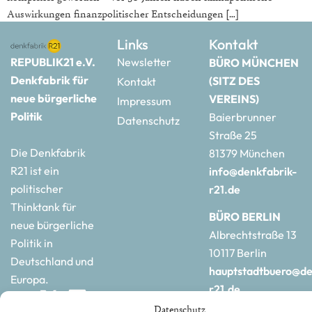
Auswirkungen finanzpolitischer Entscheidungen […]
Links
Kontakt
REPUBLIK21 e.V.
Newsletter
BÜRO MÜNCHEN
Denkfabrik für
(SITZ DES
Kontakt
neue bürgerliche
VEREINS)
Impressum
Politik
Baierbrunner
Datenschutz
Straße 25
Die Denkfabrik
81379 München
R21 ist ein
info@denkfabrik-
politischer
r21.de
Thinktank für
BÜRO BERLIN
neue bürgerliche
Albrechtstraße 13
Politik in
10117 Berlin
Deutschland und
hauptstadtbuero@de
Europa.
r21.de
Datenschutz