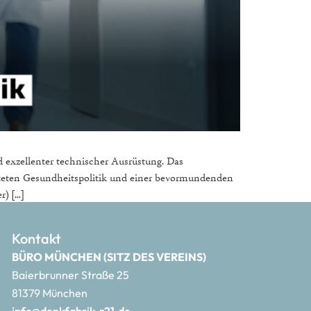
d exzellenter technischer Ausrüstung. Das
leiteten Gesundheitspolitik und einer bevormundenden
r) […]
Kontakt
BÜRO MÜNCHEN (SITZ DES VEREINS)
Baierbrunner Straße 25
81379 München