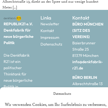
Albrechtstraße 13, direkt an der Spree und nur wenige hundert
Meter […]
Links
Kontakt
REPUBLIK21 e.V.
Newsletter
BÜRO MÜNCHEN
Denkfabrik für
(SITZ DES
Kontakt
neue bürgerliche
VEREINS)
Impressum
Politik
Baierbrunner
Datenschutz
Straße 25
Die Denkfabrik
81379 München
R21 ist ein
info@denkfabrik-
politischer
r21.de
Thinktank für
BÜRO BERLIN
neue bürgerliche
Albrechtstraße 13
Politik in
10117 Berlin
Deutschland und
Datenschutz
hauptstadtbuero@de
Europa.
r21.de
Wir verwenden Cookies, um Ihr Surferlebnis zu verbessern,