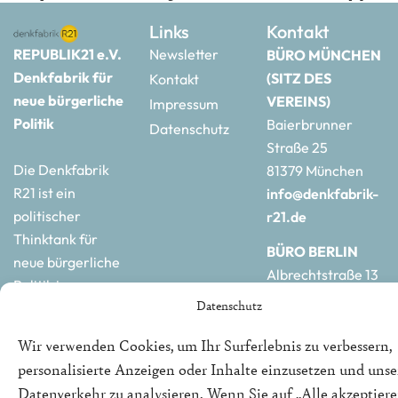
Links
Kontakt
REPUBLIK21 e.V.
Newsletter
BÜRO MÜNCHEN
Denkfabrik für
(SITZ DES
Kontakt
neue bürgerliche
VEREINS)
Impressum
Politik
Baierbrunner
Datenschutz
Straße 25
Die Denkfabrik
81379 München
R21 ist ein
info@denkfabrik-
politischer
r21.de
Thinktank für
BÜRO BERLIN
neue bürgerliche
Albrechtstraße 13
Politik in
10117 Berlin
Datenschutz
Deutschland und
hauptstadtbuero@de
Europa.
r21.de
Wir verwenden Cookies, um Ihr Surferlebnis zu verbessern,
personalisierte Anzeigen oder Inhalte einzusetzen und uns
Datenverkehr zu analysieren. Wenn Sie auf „Alle akzeptiere