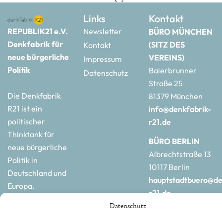
Links
Kontakt
REPUBLIK21 e.V.
Newsletter
BÜRO MÜNCHEN
Denkfabrik für
(SITZ DES
Kontakt
neue bürgerliche
VEREINS)
Impressum
Politik
Baierbrunner
Datenschutz
Straße 25
Die Denkfabrik
81379 München
R21 ist ein
info@denkfabrik-
politischer
r21.de
Thinktank für
BÜRO BERLIN
neue bürgerliche
Albrechtstraße 13
Politik in
10117 Berlin
Deutschland und
hauptstadtbuero@de
Europa.
r21.de
Datenschutz