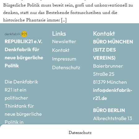
Bürgerliche Politik muss bereit sein, groß und unkonventionell zu
denken, statt nur das Bestehende fortzuschreiben und die
historische Phantasie immer […]
Links
Kontakt
REPUBLIK21 e.V.
Newsletter
BÜRO MÜNCHEN
Denkfabrik für
(SITZ DES
Kontakt
neue bürgerliche
VEREINS)
Impressum
Politik
Baierbrunner
Datenschutz
Straße 25
Die Denkfabrik
81379 München
R21 ist ein
info@denkfabrik-
politischer
r21.de
Thinktank für
BÜRO BERLIN
neue bürgerliche
Albrechtstraße 13
Politik in
10117 Berlin
Deutschland und
Datenschutz
hauptstadtbuero@de
Europa.