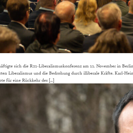
schäftigte sich die R21-Liberalismuskonferenz am 11. November in Berli
ierten Liberalismus und die Bedrohung durch illiberale Kräfte. Karl-He
ote für eine Rückkehr des […]