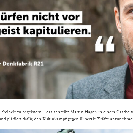
Freiheit zu begeistern – das schreibt Martin Hagen in einem Gastbeitr
 und plädiert dafür, den Kulturkampf gegen illiberale Kräfte anzunehm