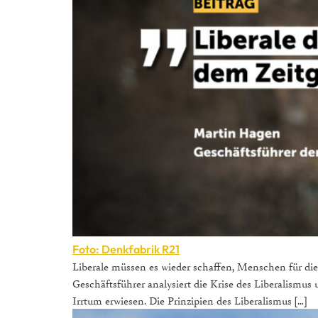
Foto: Denkfabrik R21
Liberale müssen es wieder schaffen, Menschen für die 
Geschäftsführer analysiert die Krise des Liberalismus
Irrtum erwiesen. Die Prinzipien des Liberalismus […]