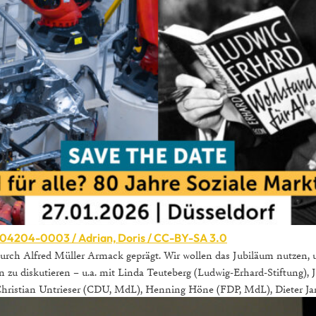
F004204-0003 / Adrian, Doris / CC-BY-SA 3.0
durch Alfred Müller Armack geprägt. Wir wollen das Jubiläum nutzen,
zu diskutieren – u.a. mit Linda Teuteberg (Ludwig-Erhard-Stiftung), 
 Christian Untrieser (CDU, MdL), Henning Höne (FDP, MdL), Dieter Ja