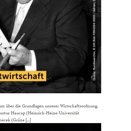
 um über die Grundlagen unserer Wirtschaftsordnung,
Justus Haucap (Heinrich-Heine-Universität
necek (Grüne […]