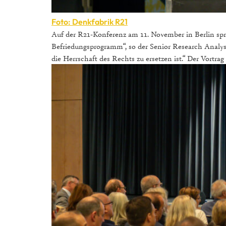
Foto: Denkfabrik R21
Auf der R21-Konferenz am 11. November in Berlin sprac
Befriedungsprogramm“, so der Senior Research Analys
die Herrschaft des Rechts zu ersetzen ist.“ Der Vortrag