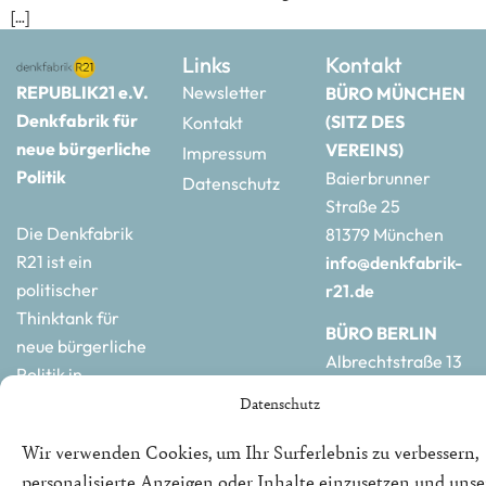
[…]
Links
Kontakt
REPUBLIK21 e.V.
Newsletter
BÜRO MÜNCHEN
Denkfabrik für
(SITZ DES
Kontakt
neue bürgerliche
VEREINS)
Impressum
Politik
Baierbrunner
Datenschutz
Straße 25
Die Denkfabrik
81379 München
R21 ist ein
info@denkfabrik-
politischer
r21.de
Thinktank für
BÜRO BERLIN
neue bürgerliche
Albrechtstraße 13
Politik in
10117 Berlin
Deutschland und
Datenschutz
hauptstadtbuero@de
Europa.
r21.de
Wir verwenden Cookies, um Ihr Surferlebnis zu verbessern,
personalisierte Anzeigen oder Inhalte einzusetzen und uns