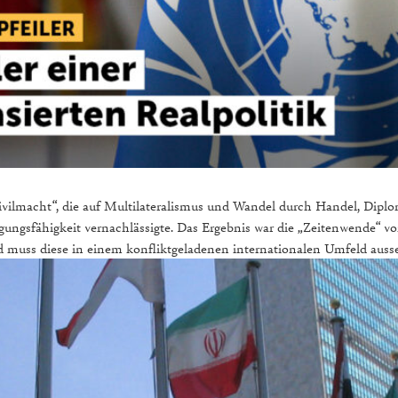
ivilmacht“, die auf Multilateralismus und Wandel durch Handel, Diplom
digungsfähigkeit vernachlässigte. Das Ergebnis war die „Zeitenwende“ 
d muss diese in einem konfliktgeladenen internationalen Umfeld auss