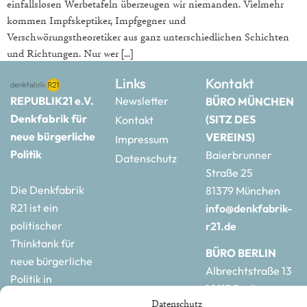
einfallslosen Werbetafeln überzeugen wir niemanden. Vielmehr
kommen Impfskeptiker, Impfgegner und
Verschwörungstheoretiker aus ganz unterschiedlichen Schichten
und Richtungen. Nur wer […]
Links
Kontakt
REPUBLIK21 e.V.
Newsletter
BÜRO MÜNCHEN
Denkfabrik für
(SITZ DES
Kontakt
neue bürgerliche
VEREINS)
Impressum
Politik
Baierbrunner
Datenschutz
Straße 25
Die Denkfabrik
81379 München
R21 ist ein
info@denkfabrik-
politischer
r21.de
Thinktank für
BÜRO BERLIN
neue bürgerliche
Albrechtstraße 13
Politik in
10117 Berlin
Deutschland und
Datenschutz
hauptstadtbuero@de