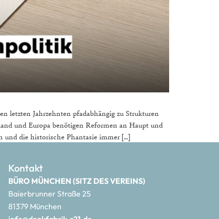
den letzten Jahrzehnten pfadabhängig zu Strukturen
schland und Europa benötigen Reformen an Haupt und
en und die historische Phantasie immer […]
Kontakt
BÜRO MÜNCHEN (SITZ DES VEREINS)
Baierbrunner Straße 25
81379 München