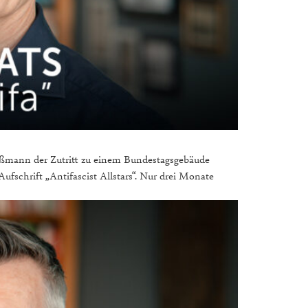
oßmann der Zutritt zu einem Bundestagsgebäude
ufschrift „Antifascist Allstars“. Nur drei Monate