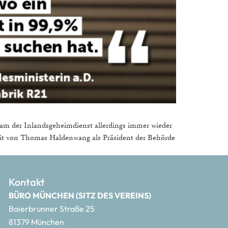
kam der Inlandsgeheimdienst allerdings immer wieder
szeit von Thomas Haldenwang als Präsident der Behörde
Kontakt
BÜRO MÜNCHEN (SITZ DES VEREINS)
Baierbrunner Straße 25
81379 München