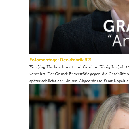
Fotomontage: Denkfabrik R21
Von Jörg Hackeschmidt und Caroline König Im Juli 2
verwehrt. Der Grund: Er verstößt gegen die Geschäftso
später schließt der Linken-Abgeordnete Ferat Koçak 