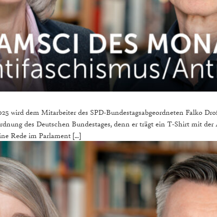
025 wird dem Mitarbeiter des SPD-Bundestagsabgeordneten Falko Dr
rdnung des Deutschen Bundestages, denn er trägt ein T-Shirt mit der A
eine Rede im Parlament […]