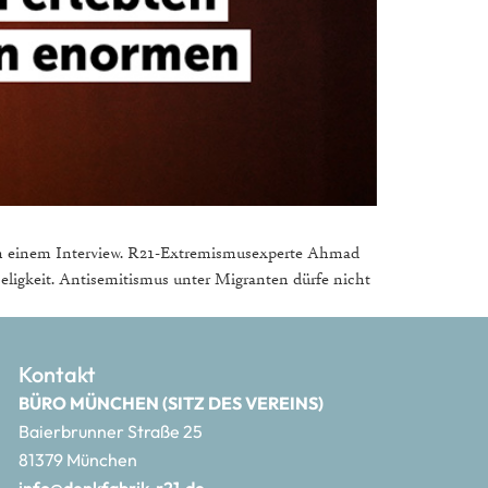
h in einem Interview. R21-Extremismusexperte Ahmad
ligkeit. Antisemitismus unter Migranten dürfe nicht
Kontakt
BÜRO MÜNCHEN (SITZ DES VEREINS)
Baierbrunner Straße 25
81379 München