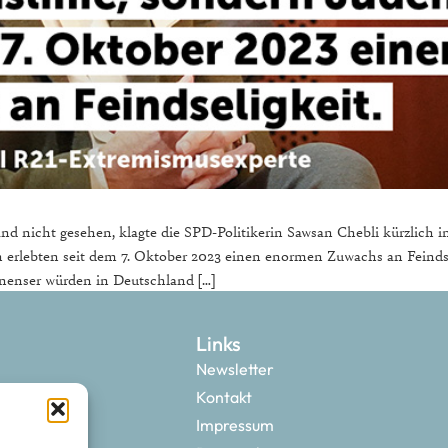
and nicht gesehen, klagte die SPD-Politikerin Sawsan Chebli kürzlic
erlebten seit dem 7. Oktober 2023 einen enormen Zuwachs an Feindse
stinenser würden in Deutschland […]
Links
Newsletter
Kontakt
Impressum