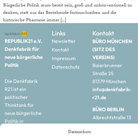
Bürgerliche Politik muss bereit sein, groß und unkonventionell zu
denken, statt nur das Bestehende fortzuschreiben und die
historische Phantasie immer […]
Links
Kontakt
REPUBLIK21 e.V.
Newsletter
BÜRO MÜNCHEN
Denkfabrik für
(SITZ DES
Kontakt
neue bürgerliche
VEREINS)
Impressum
Politik
Baierbrunner
Datenschutz
Straße 25
Die Denkfabrik
81379 München
R21 ist ein
info@denkfabrik-
politischer
r21.de
Thinktank für
BÜRO BERLIN
neue bürgerliche
Albrechtstraße 13
Politik in
10117 Berlin
Deutschland und
Datenschutz
hauptstadtbuero@de
Europa.