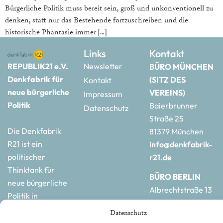
Bürgerliche Politik muss bereit sein, groß und unkonventionell zu
denken, statt nur das Bestehende fortzuschreiben und die
historische Phantasie immer […]
Links
Kontakt
REPUBLIK21 e.V.
Newsletter
BÜRO MÜNCHEN
Denkfabrik für
(SITZ DES
Kontakt
neue bürgerliche
VEREINS)
Impressum
Politik
Baierbrunner
Datenschutz
Straße 25
Die Denkfabrik
81379 München
R21 ist ein
info@denkfabrik-
politischer
r21.de
Thinktank für
BÜRO BERLIN
neue bürgerliche
Albrechtstraße 13
Politik in
10117 Berlin
Deutschland und
Datenschutz
hauptstadtbuero@de
Europa.