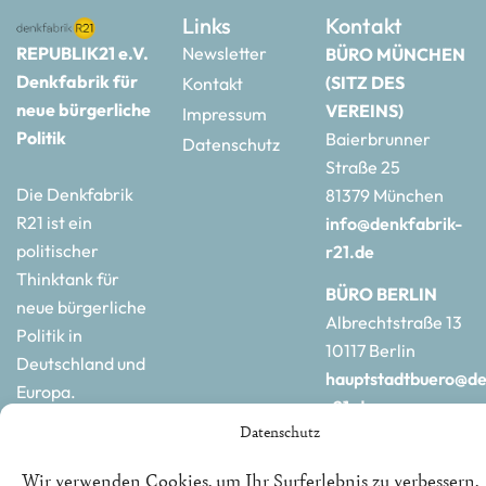
Links
Kontakt
REPUBLIK21 e.V.
Newsletter
BÜRO MÜNCHEN
Denkfabrik für
(SITZ DES
Kontakt
neue bürgerliche
VEREINS)
Impressum
Politik
Baierbrunner
Datenschutz
Straße 25
Die Denkfabrik
81379 München
R21 ist ein
info@denkfabrik-
politischer
r21.de
Thinktank für
BÜRO BERLIN
neue bürgerliche
Albrechtstraße 13
Politik in
10117 Berlin
Deutschland und
hauptstadtbuero@de
Europa.
r21.de
Datenschutz
Wir verwenden Cookies, um Ihr Surferlebnis zu verbessern,