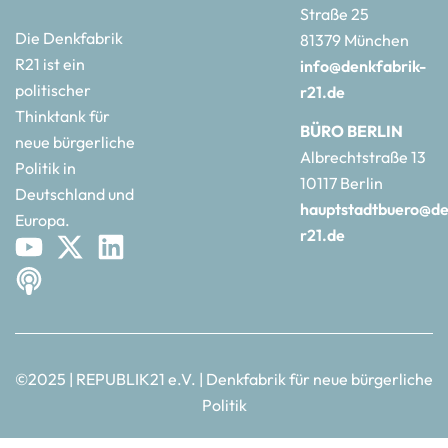
Straße 25
Die Denkfabrik
81379 München
R21 ist ein
info@denkfabrik-
politischer
r21.de
Thinktank für
BÜRO BERLIN
neue bürgerliche
Albrechtstraße 13
Politik in
10117 Berlin
Deutschland und
hauptstadtbuero@de
Europa.
r21.de
©2025 | REPUBLIK21 e.V. | Denkfabrik für neue bürgerliche
Politik