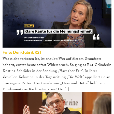
Foto: Denkfabrik R21
Was nicht verboten ist, ist erlaubt: Wer auf diesem Grundsatz
beharrt, erntet heute sofort Widerspruch. So ging es R21-Gründerin
Kristina Schröder in der Sendung „Hart aber Fair“. In ihrer
aktuellen Kolumne in der Tageszeitung „Die Welt“ appelliert sie an
ihre eigene Partei: Das Gerede von „Hass und Hetze“ höhlt ein
Fundament des Rechtsstaats aus! Der […]