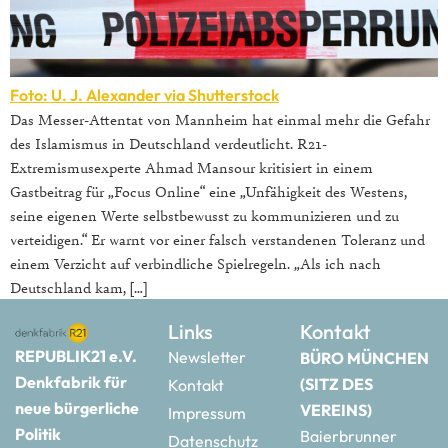
Foto: U. J. Alexander via Shutterstock
Das Messer-Attentat von Mannheim hat einmal mehr die Gefahr
des Islamismus in Deutschland verdeutlicht. R21-
Extremismusexperte Ahmad Mansour kritisiert in einem
Gastbeitrag für „Focus Online“ eine „Unfähigkeit des Westens,
seine eigenen Werte selbstbewusst zu kommunizieren und zu
verteidigen.“ Er warnt vor einer falsch verstandenen Toleranz und
einem Verzicht auf verbindliche Spielregeln. „Als ich nach
Deutschland kam, […]
Links
Kontakt
REPUBLIK21 e.V.
Newsletter
BÜRO MÜNCHEN
Denkfabrik für
(SITZ DES
Kontakt
neue bürgerliche
VEREINS)
Impressum
Politik
Baierbrunner
Datenschutz