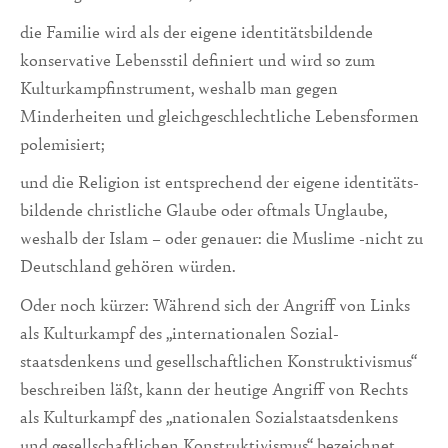
die Familie wird als der eigene identitätsbildende
konser­vative Lebensstil definiert und wird so zum
Kulturkampfinstrument, weshalb man gegen
Minderheiten und gleichge­schlechtli­che Lebensformen
polemisiert;
und die Religion ist entsprechend der ei­gene identitäts­
bildende christliche Glaube oder oftmals Unglaube,
weshalb der Islam – oder genauer: die Muslime -nicht zu
Deutschland gehören würden.
Oder noch kür­zer: Während sich der An­griff von Links
als Kul­turkampf des „internati­onalen Sozial­
staatsdenkens und gesell­schaftlichen Konstrukti­vismus“
beschrei­ben läßt, kann der heutige Angriff von Rechts
als Kulturkampf des „nati­onalen Sozialstaatsdenkens
und gesellschaftlichen Konstrukti­vismus“ bezeichnet