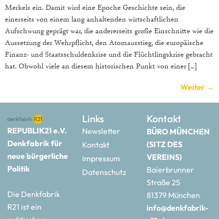
Merkels ein. Damit wird eine Epoche Geschichte sein, die
einerseits von einem lang anhaltenden wirtschaftlichen
Aufschwung geprägt war, die andererseits große Einschnitte wie die
Aussetzung der Wehrpflicht, den Atomausstieg, die europäische
Finanz- und Staatsschuldenkrise und die Flüchtlingskrise gebracht
hat. Obwohl viele an diesem historischen Punkt von einer […]
Weiter
→
Links
Kontakt
REPUBLIK21 e.V.
Newsletter
BÜRO MÜNCHEN
Denkfabrik für
(SITZ DES
Kontakt
neue bürgerliche
VEREINS)
Impressum
Politik
Baierbrunner
Datenschutz
Straße 25
Die Denkfabrik
81379 München
R21 ist ein
info@denkfabrik-