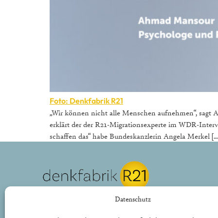
Foto: Denkfabrik R21
„Wir können nicht alle Menschen aufnehmen“, sagt 
erklärt der der R21-Migrationsexperte im WDR-Intervi
schaffen das“ habe Bundeskanzlerin Angela Merkel […
REPUBLIK21 e.V.
Datenschutz
Denkfabrik für neue bürgerliche Politik