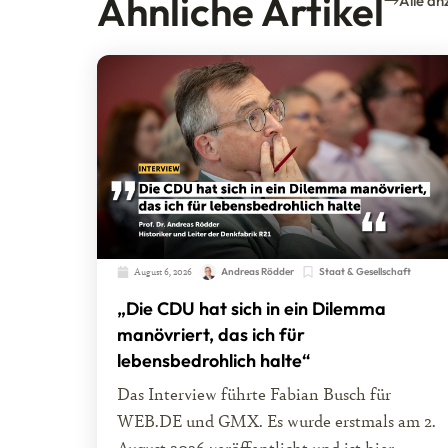
Ähnliche Artikel
Alle an
August 6, 2026
Andreas Rödder
Staat & Gesellschaft
„Die CDU hat sich in ein Dilemma
manövriert, das ich für
lebensbedrohlich halte“
Das Interview führte Fabian Busch für
WEB.DE und GMX. Es wurde erstmals am 2.
August 2026 veröffentlicht und ist hier...