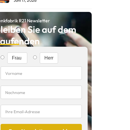
Juni 17, 2026
nkfabrik R21 Newsletter
leiben Sie auf dem
aufenden
Frau
Herr