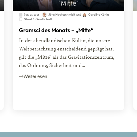
Juni 15, 2026
Jörg Hackeschmidt
und
Caroline König
Staat & Gesellschaft
Gramsci des Monats – „Mitte“
In der abendländischen Kultur, die unsere
Weltbetrachtung entscheidend geprägt hat,
gilt die „Mitte“ als das Gravitationszentrum,
das Ordnung, Sicherheit und...
Weiterlesen