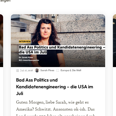
zeigen
Juli 27, 2026
Sarah Pines
Europa & Die Welt
Bad Ass Politics und
Kandidatenengineering – die USA im
Juli
Guten Morgen, liebe Sarah, wie geht es
Amerika? Schwitzt. Ansonsten ok-ish. Das
Land wurde 250 Jahre alt, anscheinend gab