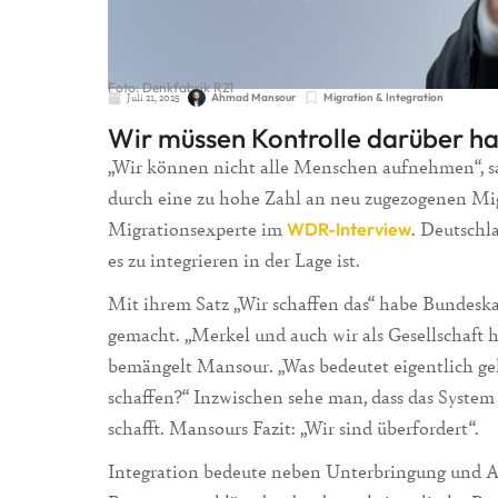
Foto: Denkfabrik R21
Juli 21, 2025
Ahmad Mansour
Migration & Integration
Wir müssen Kontrolle darüber h
„Wir können nicht alle Menschen aufnehmen“, 
durch eine zu hohe Zahl an neu zugezogenen Migr
Migrationsexperte im
. Deutschl
WDR-Interview
es zu integrieren in der Lage ist.
Mit ihrem Satz „Wir schaffen das“ habe Bundes
gemacht. „Merkel und auch wir als Gesellschaft h
bemängelt Mansour. „Was bedeutet eigentlich ge
schaffen?“ Inzwischen sehe man, dass das Syste
schafft. Mansours Fazit: „Wir sind überfordert“.
Integration bedeute neben Unterbringung und A