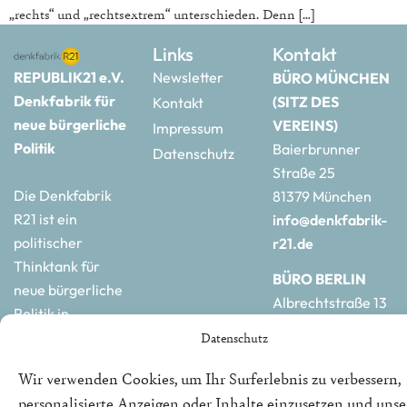
„rechts“ und „rechtsextrem“ unterschieden. Denn […]
Links
Kontakt
REPUBLIK21 e.V.
Newsletter
BÜRO MÜNCHEN
Denkfabrik für
(SITZ DES
Kontakt
neue bürgerliche
VEREINS)
Impressum
Politik
Baierbrunner
Datenschutz
Straße 25
Die Denkfabrik
81379 München
R21 ist ein
info@denkfabrik-
politischer
r21.de
Thinktank für
BÜRO BERLIN
neue bürgerliche
Albrechtstraße 13
Politik in
10117 Berlin
Deutschland und
Datenschutz
hauptstadtbuero@de
Europa.
r21.de
Wir verwenden Cookies, um Ihr Surferlebnis zu verbessern,
personalisierte Anzeigen oder Inhalte einzusetzen und uns