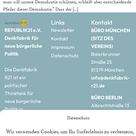
man will unsere Demokratie schützen, schleift aber entscheidende
Pfeiler dieser Demokratie.“ Dass der […]
Links
Kontakt
REPUBLIK21 e.V.
Newsletter
BÜRO MÜNCHEN
Denkfabrik für
(SITZ DES
Kontakt
neue bürgerliche
VEREINS)
Impressum
Politik
Baierbrunner
Datenschutz
Straße 25
Die Denkfabrik
81379 München
R21 ist ein
info@denkfabrik-
politischer
r21.de
Thinktank für
BÜRO BERLIN
neue bürgerliche
Albrechtstraße 13
Politik in
10117 Berlin
Deutschland und
Datenschutz
hauptstadtbuero@de
Europa.
r21.de
Wir verwenden Cookies, um Ihr Surferlebnis zu verbessern,