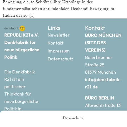
Bewegung, die, so Schröter, ihre Ursprünge in der
fundamentalistischen antikolonialen Deobandi-Bewegung im
Indien des 19. […]
Links
Kontakt
REPUBLIK21 e.V.
Newsletter
BÜRO MÜNCHEN
Denkfabrik für
(SITZ DES
Kontakt
neue bürgerliche
VEREINS)
Impressum
Politik
Baierbrunner
Datenschutz
Straße 25
Die Denkfabrik
81379 München
R21 ist ein
info@denkfabrik-
politischer
r21.de
Thinktank für
BÜRO BERLIN
neue bürgerliche
Albrechtstraße 13
Politik in
10117 Berlin
Deutschland und
Datenschutz
hauptstadtbuero@de
Europa.