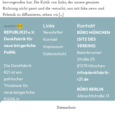
hervorgerufen hat. Die Kritik von links, der unsere gesamte
Richtung nicht passt und die versucht, uns mit fake news und
Polemik zu diffamieren, sehen wir […]
Links
Kontakt
REPUBLIK21 e.V.
Newsletter
BÜRO MÜNCHEN
Denkfabrik für
(SITZ DES
Kontakt
neue bürgerliche
VEREINS)
Impressum
Politik
Baierbrunner
Datenschutz
Straße 25
Die Denkfabrik
81379 München
R21 ist ein
info@denkfabrik-
politischer
r21.de
Thinktank für
BÜRO BERLIN
neue bürgerliche
Albrechtstraße 13
Politik in
10117 Berlin
Deutschland und
Datenschutz
hauptstadtbuero@de
Europa.