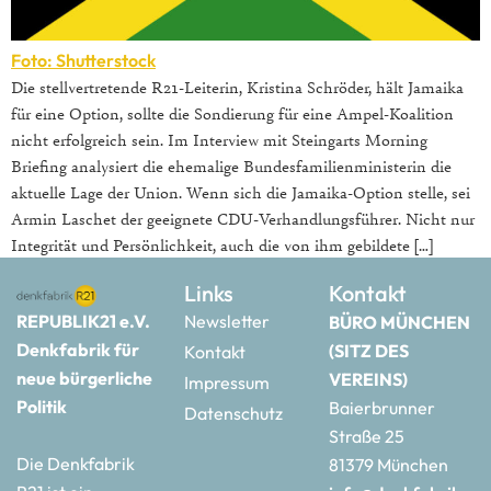
Foto: Shutterstock
Die stellvertretende R21-Leiterin, Kristina Schröder, hält Jamaika
für eine Option, sollte die Sondierung für eine Ampel-Koalition
nicht erfolgreich sein. Im Interview mit Steingarts Morning
Briefing analysiert die ehemalige Bundesfamilienministerin die
aktuelle Lage der Union. Wenn sich die Jamaika-Option stelle, sei
Armin Laschet der geeignete CDU-Verhandlungsführer. Nicht nur
Integrität und Persönlichkeit, auch die von ihm gebildete […]
Links
Kontakt
REPUBLIK21 e.V.
Newsletter
BÜRO MÜNCHEN
Denkfabrik für
(SITZ DES
Kontakt
neue bürgerliche
VEREINS)
Impressum
Politik
Baierbrunner
Datenschutz
Straße 25
Die Denkfabrik
81379 München