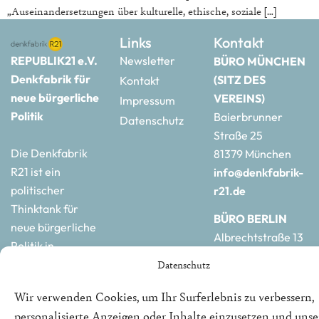
„Auseinandersetzungen über kulturelle, ethische, soziale […]
Links
Kontakt
REPUBLIK21 e.V.
Newsletter
BÜRO MÜNCHEN
Denkfabrik für
(SITZ DES
Kontakt
neue bürgerliche
VEREINS)
Impressum
Politik
Baierbrunner
Datenschutz
Straße 25
Die Denkfabrik
81379 München
R21 ist ein
info@denkfabrik-
politischer
r21.de
Thinktank für
BÜRO BERLIN
neue bürgerliche
Albrechtstraße 13
Politik in
10117 Berlin
Deutschland und
Datenschutz
hauptstadtbuero@de
Europa.
r21.de
Wir verwenden Cookies, um Ihr Surferlebnis zu verbessern,
personalisierte Anzeigen oder Inhalte einzusetzen und uns