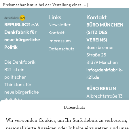
Preismechanismus bei der Verteilung eines […]
Links
Kontakt
REPUBLIK21 e.V.
Newsletter
BÜRO MÜNCHEN
Denkfabrik für
(SITZ DES
Kontakt
neue bürgerliche
VEREINS)
Impressum
Politik
Baierbrunner
Datenschutz
Straße 25
Die Denkfabrik
81379 München
R21 ist ein
info@denkfabrik-
politischer
r21.de
Thinktank für
BÜRO BERLIN
neue bürgerliche
Albrechtstraße 13
Politik in
10117 Berlin
Deutschland und
Datenschutz
hauptstadtbuero@de
Europa.
r21.de
Wir verwenden Cookies, um Ihr Surferlebnis zu verbessern,
personalisierte Anzeigen oder Inhalte einzusetzen und uns