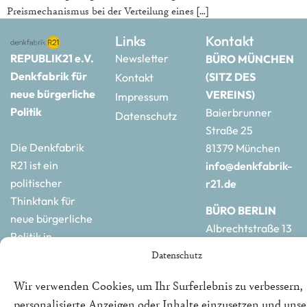
Preismechanismus bei der Verteilung eines […]
Links
Kontakt
REPUBLIK21 e.V.
Newsletter
BÜRO MÜNCHEN
Denkfabrik für
(SITZ DES
Kontakt
neue bürgerliche
VEREINS)
Impressum
Politik
Baierbrunner
Datenschutz
Straße 25
Die Denkfabrik
81379 München
R21 ist ein
info@denkfabrik-
politischer
r21.de
Thinktank für
BÜRO BERLIN
neue bürgerliche
Albrechtstraße 13
Politik in
10117 Berlin
Deutschland und
Datenschutz
hauptstadtbuero@de
Europa.
r21.de
Wir verwenden Cookies, um Ihr Surferlebnis zu verbessern,
personalisierte Anzeigen oder Inhalte einzusetzen und uns