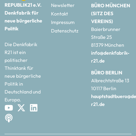
REPUBLIK21 e.V.
Newsletter
BÜRO MÜNCHEN
Denkfabrik für
(SITZ DES
Kontakt
neue bürgerliche
VEREINS)
Impressum
Politik
Baierbrunner
Datenschutz
Straße 25
Die Denkfabrik
81379 München
R21 ist ein
info@denkfabrik-
politischer
r21.de
Thinktank für
BÜRO BERLIN
neue bürgerliche
Albrechtstraße 13
Politik in
10117 Berlin
Deutschland und
hauptstadtbuero@de
Europa.
r21.de