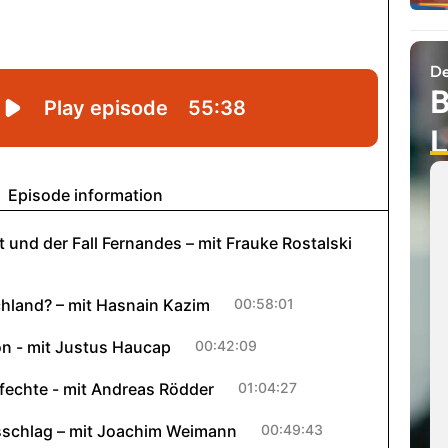
De
B
L