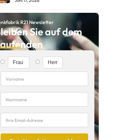
Juni 17, 2026
nkfabrik R21 Newsletter
leiben Sie auf dem
aufenden
Frau
Herr