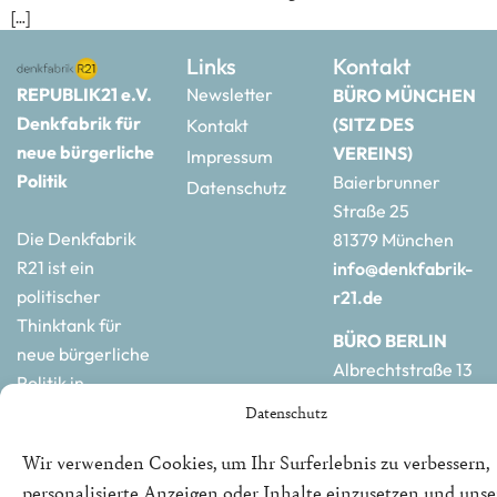
[…]
Links
Kontakt
REPUBLIK21 e.V.
Newsletter
BÜRO MÜNCHEN
Denkfabrik für
(SITZ DES
Kontakt
neue bürgerliche
VEREINS)
Impressum
Politik
Baierbrunner
Datenschutz
Straße 25
Die Denkfabrik
81379 München
R21 ist ein
info@denkfabrik-
politischer
r21.de
Thinktank für
BÜRO BERLIN
neue bürgerliche
Albrechtstraße 13
Politik in
10117 Berlin
Deutschland und
Datenschutz
hauptstadtbuero@de
Europa.
r21.de
Wir verwenden Cookies, um Ihr Surferlebnis zu verbessern,
personalisierte Anzeigen oder Inhalte einzusetzen und uns