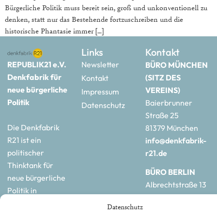
Bürgerliche Politik muss bereit sein, groß und unkonventionell zu
denken, statt nur das Bestehende fortzuschreiben und die
historische Phantasie immer […]
Links
Kontakt
REPUBLIK21 e.V.
Newsletter
BÜRO MÜNCHEN
Denkfabrik für
(SITZ DES
Kontakt
neue bürgerliche
VEREINS)
Impressum
Politik
Baierbrunner
Datenschutz
Straße 25
Die Denkfabrik
81379 München
R21 ist ein
info@denkfabrik-
politischer
r21.de
Thinktank für
BÜRO BERLIN
neue bürgerliche
Albrechtstraße 13
Politik in
10117 Berlin
Deutschland und
Datenschutz
hauptstadtbuero@de
Europa.