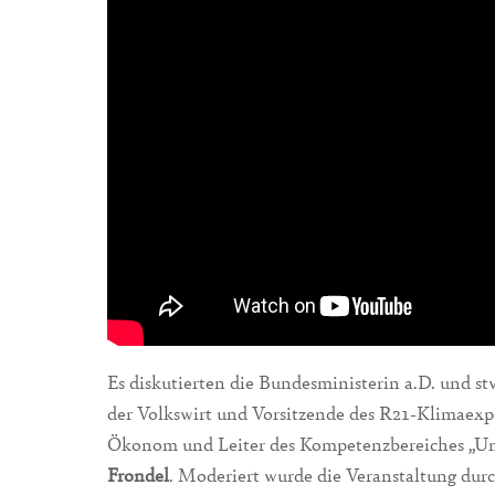
Es diskutierten die Bundesministerin a.D. und st
der Volkswirt und Vorsitzende des R21-Klimaexp
Ökonom und Leiter des Kompetenzbereiches „
Frondel
. Moderiert wurde die Veranstaltung dur