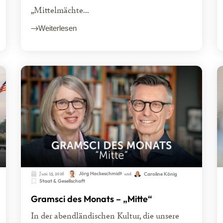
„Mittelmächte...
Weiterlesen
Juni 15, 2026
Jörg Hackeschmidt
und
Caroline König
Staat & Gesellschaft
Gramsci des Monats – „Mitte“
In der abendländischen Kultur, die unsere