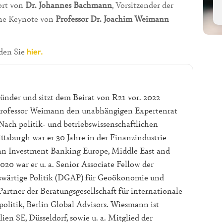
ort von
Dr. Johannes Bachmann
, Vorsitzender der
eine Keynote von
Professor Dr. Joachim Weimann
nden Sie
hier.
nder und sitzt dem Beirat von R21 vor. 2022
 Professor Weimann den unabhängigen Expertenrat
ach politik- und betriebswissenschaftlichen
ttsburgh war er 30 Jahre in der Finanzindustrie
rman Investment Banking Europe, Middle East and
2020 war er u. a. Senior Associate Fellow der
uswärtige Politik (DGAP) für Geoökonomie und
artner der Beratungsgesellschaft für internationale
litik, Berlin Global Advisors. Wiesmann ist
en SE, Düsseldorf, sowie u. a. Mitglied der