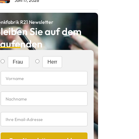
Juni 17, 2026
nkfabrik R21 Newsletter
leiben Sie auf dem
aufenden
Frau
Herr