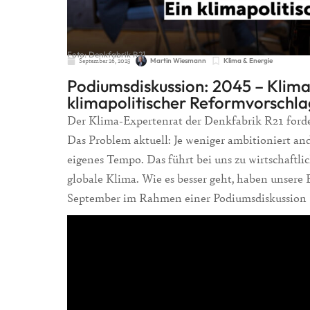
Foto: Denkfabrik R21
September 26, 2025
Martin Wiesmann
Klima & Energie
Podiumsdiskussion: 2045 – Kliman
klimapolitischer Reformvorschla
Der Klima-Expertenrat der Denkfabrik R21 forde
Das Problem aktuell: Je weniger ambitioniert an
eigenes Tempo. Das führt bei uns zu wirtschaftl
globale Klima. Wie es besser geht, haben unsere E
September im Rahmen einer Podiumsdiskussion v