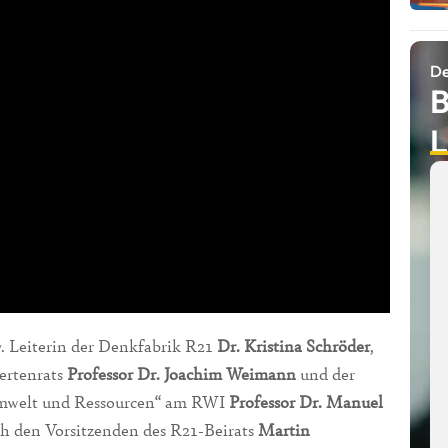
De
B
L
v. Leiterin der Denkfabrik R21
Dr. Kristina Schröder
,
ertenrats
Professor Dr. Joachim Weimann
und der
Umwelt und Ressourcen“ am RWI
Professor Dr. Manuel
ch den Vorsitzenden des R21-Beirats
Martin