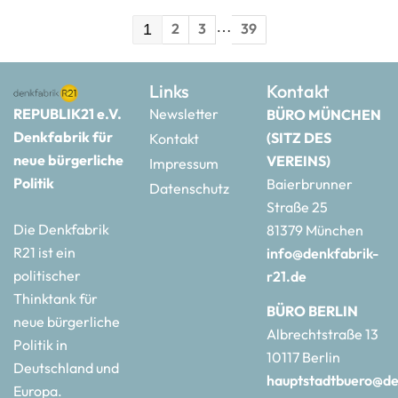
…
2
3
39
1
Links
Kontakt
REPUBLIK21 e.V.
Newsletter
BÜRO MÜNCHEN
Denkfabrik für
(SITZ DES
Kontakt
neue bürgerliche
VEREINS)
Impressum
Politik
Baierbrunner
Datenschutz
Straße 25
Die Denkfabrik
81379 München
R21 ist ein
info@denkfabrik-
politischer
r21.de
Thinktank für
BÜRO BERLIN
neue bürgerliche
Albrechtstraße 13
Politik in
10117 Berlin
Deutschland und
hauptstadtbuero@de
Europa.