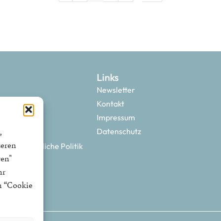
Links
Newsletter
Kontakt
Impressum
,
Datenschutz
seren
 neue bürgerliche Politik
ren"
hr
n “Cookie