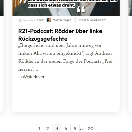
Dezember 17, 2025
Martin Hagen
Staat & Gesellschaft
R21-Podcast: Rödder über linke
Rückzugsgefechte
„Bürgerliche sind über Jahre hinweg vor
linken Aktivisten eingeknickt“, sagt Andreas
Rödder in der neuen Folge des Podcasts „Frei
heraus“....
Weiterlesen
…
1
2
3
4
5
20