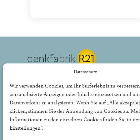
Datenschutz
REPUBLIK21 e.V.
Denkfabrik für neue bürgerliche Politik
Wir verwenden Cookies, um Ihr Surferlebnis zu verbessern
personalisierte Anzeigen oder Inhalte einzusetzen und un
Die Denkfabrik R21 ist ein politischer Thinktank für
Datenverkehr zu analysieren. Wenn Sie auf „Alle akzeptie
in Deutschland und Europa.
klicken, stimmen Sie der Anwendung von Cookies zu. Me
Informationen zu den einzelnen Cookies finden Sie in de
Einstellungen”.