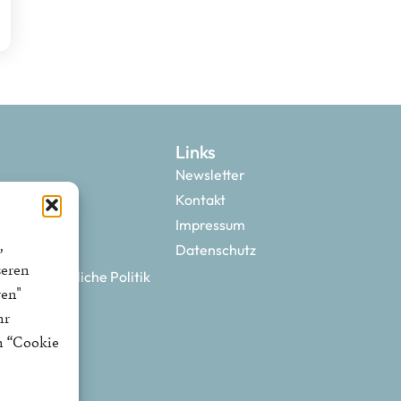
Links
Newsletter
Kontakt
Impressum
,
Datenschutz
seren
 neue bürgerliche Politik
ren"
hr
n “Cookie