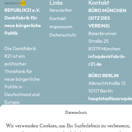
Links
Kontakt
REPUBLIK21 e.V.
Newsletter
BÜRO MÜNCHEN
Denkfabrik für
(SITZ DES
Kontakt
neue bürgerliche
VEREINS)
Impressum
Politik
Baierbrunner
Datenschutz
Straße 25
Die Denkfabrik
81379 München
R21 ist ein
info@denkfabrik-
politischer
r21.de
Thinktank für
BÜRO BERLIN
neue bürgerliche
Albrechtstraße 13
Politik in
10117 Berlin
Deutschland und
hauptstadtbuero@de
Europa.
r21.de
Datenschutz
Wir verwenden Cookies, um Ihr Surferlebnis zu verbessern,