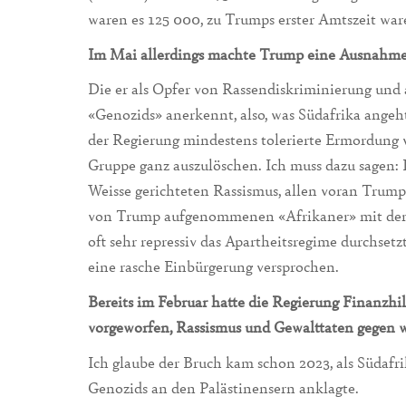
waren es 125 000, zu Trumps erster Amtszeit ware
Im Mai allerdings machte Trump eine Ausnahme 
Die er als Opfer von Rassendiskriminierung und
«Genozids» anerkennt, also, was Südafrika angeht
der Regierung mindestens tolerierte Ermordung v
Gruppe ganz auszulöschen. Ich muss dazu sagen:
Weisse gerichteten Rassismus, allen voran Trum
von Trump aufgenommenen «Afrikaner» mit den N
oft sehr repressiv das Apartheitsregime durchset
eine rasche Einbürgerung versprochen.
Bereits im Februar hatte die Regierung Finanzhi
vorgeworfen, Rassismus und Gewalttaten gegen w
Ich glaube der Bruch kam schon 2023, als Südafri
Genozids an den Palästinensern anklagte.