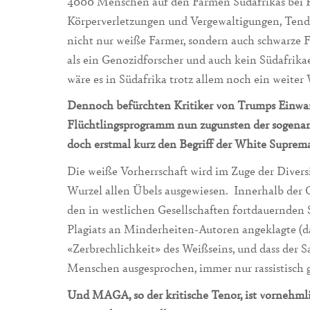
4000 Menschen auf den Farmen Südafrikas bei Ra
Körperverletzungen und Vergewaltigungen, Tende
nicht nur weiße Farmer, sondern auch schwarze F
als ein Genozidforscher und auch kein Südafrik
wäre es in Südafrika trotz allem noch ein weiter
Dennoch befürchten Kritiker von Trumps Einwand
Flüchtlingsprogramm nun zugunsten der sogenan
doch erstmal kurz den Begriff der White Suprema
Die weiße Vorherrschaft wird im Zuge der Diversit
Wurzel allen Übels ausgewiesen. Innerhalb der G
den in westlichen Gesellschaften fortdauernden
Plagiats an Minderheiten-Autoren angeklagte (d
«Zerbrechlichkeit» des Weißseins, und dass der S
Menschen ausgesprochen, immer nur rassistisch 
Und MAGA, so der kritische Tenor, ist vornehmli