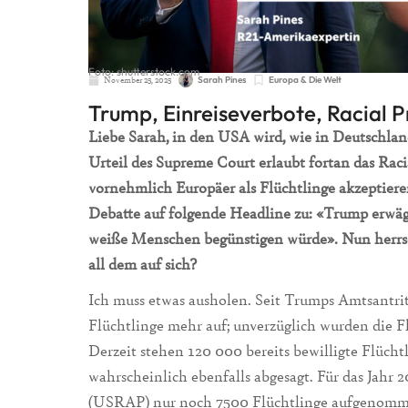
Foto: shutterstock.com
November 25, 2025
Sarah Pines
Europa & Die Welt
Trump, Einreiseverbote, Racial P
Liebe Sarah, in den USA wird, wie in Deutschland,
Urteil des Supreme Court erlaubt fortan das Rac
vornehmlich Europäer als Flüchtlinge akzeptiere
Debatte auf folgende Headline zu: «Trump erwägt
weiße Menschen begünstigen würde». Nun herrsc
all dem auf sich?
Ich muss etwas ausholen. Seit Trumps Amtsantri
Flüchtlinge mehr auf; unverzüglich wurden die Fl
Derzeit stehen 120 000 bereits bewilligte Flüch
wahrscheinlich ebenfalls abgesagt. Für das Jahr
(USRAP) nur noch 7500 Flüchtlinge aufgenomme