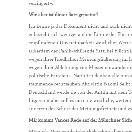
verringert».
Wie aber ist dieser Satz gemeint?
Ich kenne ja das Dokument nicht und auch nicht d
er bezieht sich weniger auf die Ethnie der Flüc
empfundenen Unvereinbarkeit westlicher Werte 
außerdem der Panik-schürende Satz, bei Flüchtli
wegen ihrer friedlichen Meinungsäußerung im In
wegen ihrer Ablehnung von Masseneinwanderung 
politische Parteien». Natürlich denken alle nun 
stammende rechtsaußen Aktivistin Naomi Seibt n
Deutschland werde sie von der Antifa mit dem To
Insgesamt aber soll es um eine westliche, werteo
anderem der Schutz der Meinungsfreiheit und wa
Mir kommt Vances Rede auf der Münchner Sicher
Mir auch. Dort wurde inhaltlich schon alles vo