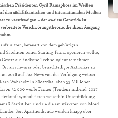
nischen Präsidenten Cyril Ramaphosa im Weißen
rf den südafrikanischen und internationalen Medien
er zu verschweigen – der «weisse Genozid» ist
verbreitete Verschwörungstheorie, die ihren Ausgang
 nahm.
aufzusitzen, befeuert von dem gebürtigen
d Satelliten seiner Starling-Firma operieren wollte,
es Gesetz ausländische Technologieunternehmen
or Ort an schwarze oder benachteiligte Aktionäre zu
chon 2018 auf Fox News von der Verfolgung weisser
n Kern Wahrheit: In Südafrika leben 53 Millionen
davon 32 000 weiße Farmer (Tendenz sinkend: 2017
r Herkunft symbolisieren weiterhin Unterdrückung
 Gemäß Statistiken sind sie die am stärksten von Mord
 Landes. Seit Apartheidsende wurden knapp über