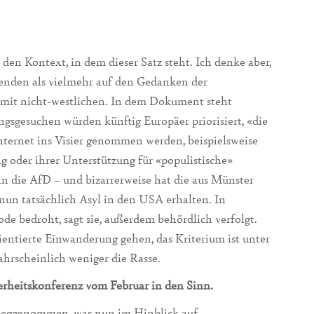
en Kontext, in dem dieser Satz steht. Ich denke aber,
htenden als vielmehr auf den Gedanken der
mit nicht-westlichen. In dem Dokument steht
ngsgesuchen würden künftig Europäer priorisiert, «die
ternet ins Visier genommen werden, beispielsweise
oder ihrer Unterstützung für «populistische»
an die AfD – und bizarrerweise hat die aus Münster
un tatsächlich Asyl in den USA erhalten. In
de bedroht, sagt sie, außerdem behördlich verfolgt.
rientierte Einwanderung gehen, das Kriterium ist unter
hrscheinlich weniger die Rasse.
heitskonferenz vom Februar in den Sinn.
rweggenommen, was nun im Hinblick auf