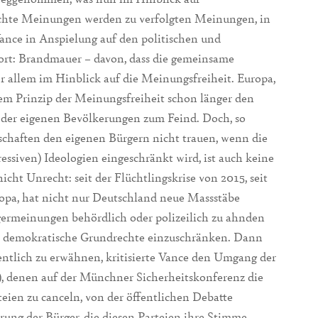
echte Meinungen werden zu verfolgten Meinungen, in
ance in Anspielung auf den politischen und
ort: Brandmauer – davon, dass die gemeinsame
 allem im Hinblick auf die Meinungsfreiheit. Europa,
dem Prinzip der Meinungsfreiheit schon länger den
e der eigenen Bevölkerungen zum Feind. Doch, so
schaften den eigenen Bürgern nicht trauen, wenn die
essiven) Ideologien eingeschränkt wird, ist auch keine
ht Unrecht: seit der Flüchtlingskrise von 2015, seit
ropa, hat nicht nur Deutschland neue Massstäbe
ermeinungen behördlich oder polizeilich zu ahnden
, demokratische Grundrechte einzuschränken. Dann
tlich zu erwähnen, kritisierte Vance den Umgang der
, denen auf der Münchner Sicherheitskonferenz die
ien zu canceln, von der öffentlichen Debatte
erung der Bürger, die diesen Parteien ihre Stimme