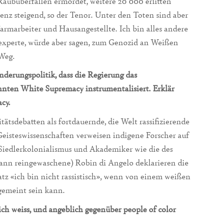
ubüberfällen ermordet, weitere 20 000 erlitten
nz steigend, so der Tenor. Unter den Toten sind aber
armarbeiter und Hausangestellte. Ich bin alles andere
aexperte, würde aber sagen, zum Genozid an Weißen
 Weg.
erungspolitik, dass die Regierung das
nten White Supremacy instrumentalisiert. Erklär
cy.
ätsdebatten als fortdauernde, die Welt rassifizierende
eisteswissenschaften verweisen indigene Forscher auf
 Siedlerkolonialismus und Akademiker wie die des
ann reingewaschene) Robin di Angelo deklarieren die
atz «ich bin nicht rassistisch», wenn von einem weißen
gemeint sein kann.
ch weiss, und angeblich gegenüber people of color