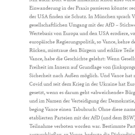
Einwanderung in der Praxis passieren könnte: r
der USA finden sie Schutz. In München sprach V
gesellschaftlichen Umgang mit der AfD – Stichw
Wertebasis von Europa und den USA erodiere, vor
europäische Regierungspolitik, so Vance, kehre 
Rücken, misstraue den Bürgern und erkläre Teil
Vance, habe die Geschichte gelehrt: Wenn Gesell
Freiheit im Innern auf Grundlage von (linksprogr
Sicherheit nach Außen möglich. Und Vance hat nic
Covid und seit dem Krieg in der Ukraine hat Eu
gesetzt, wenn es darum geht «abweichende» Bürg
und im Namen der Verteidigung der Demokratie
beging Vance einen Tabubruch: Ohne diese namen
etablierten Parteien mit der AfD (und dem BSW)
Teilnahme verboten worden war. Bestimmte Parte
auszuschließen, so Vance, bedeute die Diskrediti