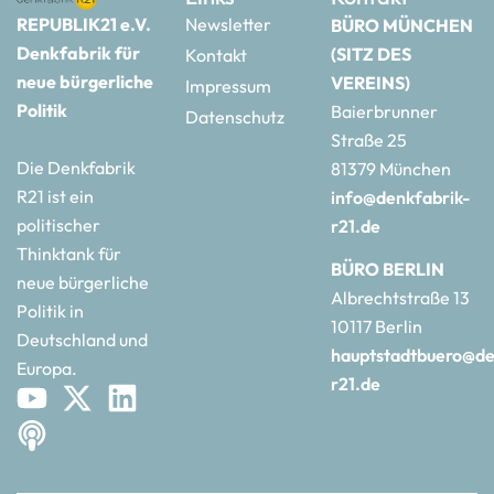
REPUBLIK21 e.V.
Newsletter
BÜRO MÜNCHEN
Denkfabrik für
(SITZ DES
Kontakt
neue bürgerliche
VEREINS)
Impressum
Politik
Baierbrunner
Datenschutz
Straße 25
Die Denkfabrik
81379 München
R21 ist ein
info@denkfabrik-
politischer
r21.de
Thinktank für
BÜRO BERLIN
neue bürgerliche
Albrechtstraße 13
Politik in
10117 Berlin
Deutschland und
hauptstadtbuero@de
Europa.
r21.de