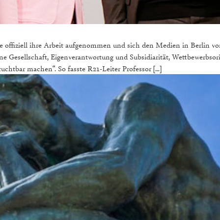
e offiziell ihre Arbeit aufgenommen und sich den Medien in Berlin vo
fene Gesellschaft, Eigenverantwortung und Subsidiarität, Wettbewerbso
fruchtbar machen“. So fasste R21-Leiter Professor […]