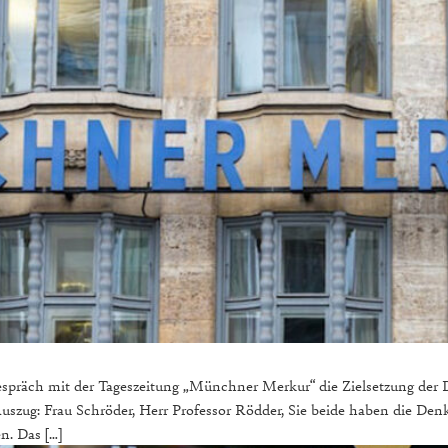
spräch mit der Tageszeitung „Münchner Merkur“ die Zielsetzung der 
uszug: Frau Schröder, Herr Professor Rödder, Sie beide haben die Denkf
n. Das […]