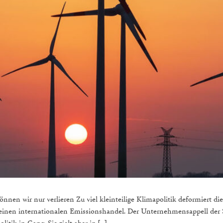
en wir nur verlieren Zu viel kleinteilige Klimapolitik deformiert die
r einen internationalen Emissionshandel. Der Unternehmensappell der 
itik in Gang. Sie zielt aber in […]