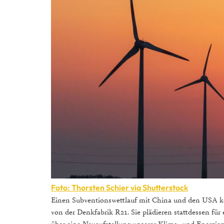
Foto: Thorsten Schier via Shutterstock
Einen Subventionswettlauf mit China und den USA könn
von der Denkfabrik R21. Sie plädieren stattdessen fü
über eine Neuaufstellung unserer Klima- und Energiepol