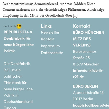
Rechtsextremismus demonstrieren? Andreas Rödder: Diese
Demonstrationen sind ein vielschichtiges Phänomen. Aufrichtige
Empörung in der Mitte der Gesellschaft über […]
Links
Kontakt
REPUBLIK21 e.V.
Newsletter
BÜRO MÜNCHEN
Denkfabrik für
(SITZ DES
Kontakt
neue bürgerliche
VEREINS)
Impressum
Politik
Baierbrunner
Datenschutz
Straße 25
Die Denkfabrik
81379 München
R21 ist ein
info@denkfabrik-
politischer
r21.de
Thinktank für
BÜRO BERLIN
neue bürgerliche
Albrechtstraße 13
Politik in
10117 Berlin
Deutschland und
hauptstadtbuero@de
Europa.