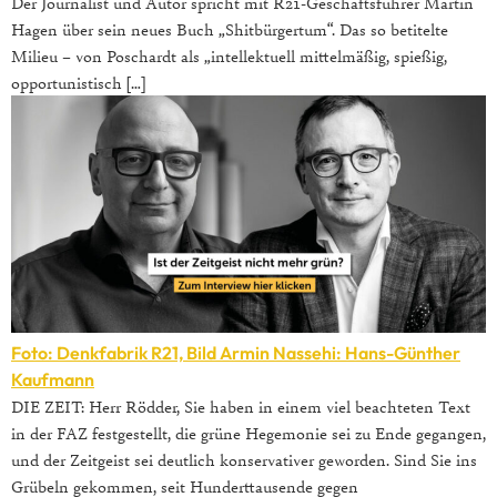
Der Journalist und Autor spricht mit R21-Geschäftsführer Martin
Hagen über sein neues Buch „Shitbürgertum“. Das so betitelte
Milieu – von Poschardt als „intellektuell mittelmäßig, spießig,
opportunistisch […]
Foto: Denkfabrik R21, Bild Armin Nassehi: Hans-Günther
Kaufmann
DIE ZEIT: Herr Rödder, Sie haben in einem viel beachteten Text
in der FAZ festgestellt, die grüne Hegemonie sei zu Ende gegangen,
und der Zeitgeist sei deutlich konservativer geworden. Sind Sie ins
Grübeln gekommen, seit Hunderttausende gegen