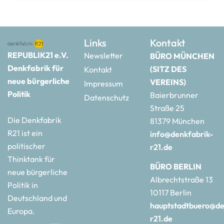
Links
Kontakt
REPUBLIK21 e.V.
Newsletter
BÜRO MÜNCHEN
Denkfabrik für
(SITZ DES
Kontakt
neue bürgerliche
VEREINS)
Impressum
Politik
Baierbrunner
Datenschutz
Straße 25
Die Denkfabrik
81379 München
R21 ist ein
info@denkfabrik-
politischer
r21.de
Thinktank für
BÜRO BERLIN
neue bürgerliche
Albrechtstraße 13
Politik in
10117 Berlin
Deutschland und
hauptstadtbuero@de
Europa.
r21.de